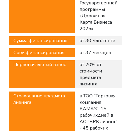
Государственной
программы
«Дорожная
Карта Бизнеса
2025»
Сумма финансирования
от 30 млн. тенге
Срок финансирования
от 37 месяцев
Первоначальный взнос
от 20% от
стоимости
предмета
лизинга
Страхование предмета
в ТОО "Торговая
лизинга
компания
КАМАЗ"-15
рабочихдней в
АО "БРК лизинг"
- 45 рабочих