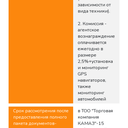
зависимости от
вида техники).
2. Комиссия -
агентское
вознаграждение
оплачивается
ежегодно в
размере
2,5%+установка
и мониторинг
GPS
навигаторов,
также
мониторинг
автомобилей
Срок рассмотрения после
в ТОО "Торговая
предоставления полного
компания
пакета документов-
КАМАЗ"-15