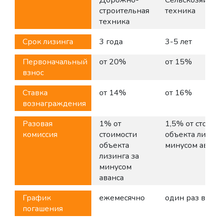
Дорожно-
Сельскозяйств
строительная
техника
техника
Срок лизинга
3 года
3-5 лет
Первоначальный
от 20%
от 15%
взнос
Ставка
от 14%
от 16%
вознаграждения
Разовая
1% от
1,5% от стоим
комиссия
стоимости
объекта лизин
объекта
минусом аванс
лизинга за
минусом
аванса
График
ежемесячно
один раз в год
погашения