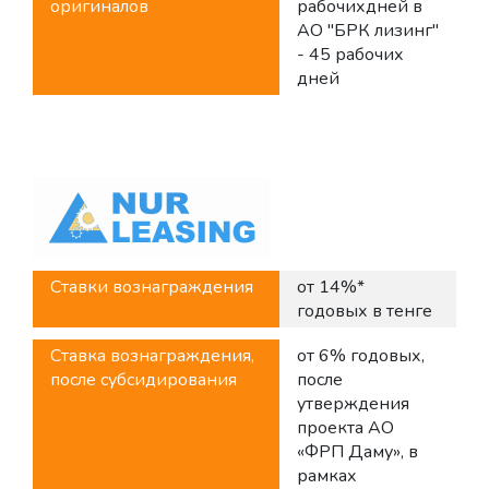
оригиналов
рабочихдней в
АО "БРК лизинг"
- 45 рабочих
дней
Ставки вознаграждения
от 14%*
годовых в тенге
Ставка вознаграждения,
от 6% годовых,
после субсидирования
после
утверждения
проекта АО
«ФРП Даму», в
рамках