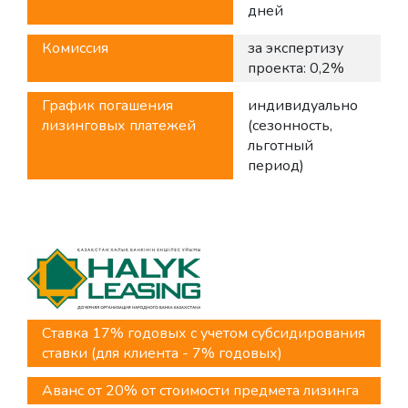
дней
Комиссия
за экспертизу
проекта: 0,2%
График погашения
индивидуально
лизинговых платежей
(сезонность,
льготный
период)
Ставка 17% годовых с учетом субсидирования
ставки (для клиента - 7% годовых)
Аванс от 20% от стоимости предмета лизинга