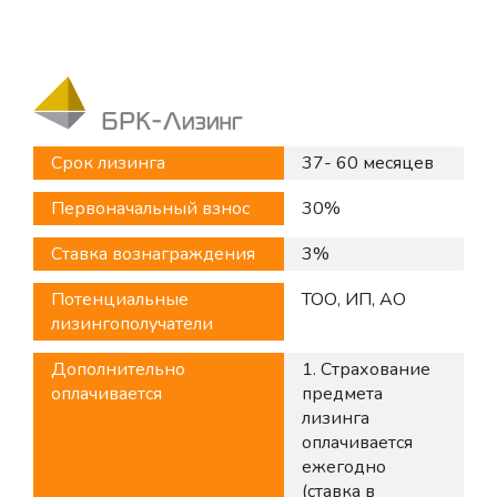
Срок лизинга
37- 60 месяцев
Первоначальный взнос
30%
Ставка вознаграждения
3%
Потенциальные
ТОО, ИП, АО
лизингополучатели
Дополнительно
1. Страхование
оплачивается
предмета
лизинга
оплачивается
ежегодно
(ставка в